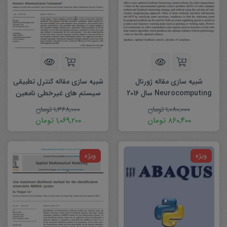
شبیه سازی مقاله ژورنال
شبیه سازی مقاله کنترل تطبیقی
Neurocomputing سال 2016
سیستم های غیرخطی نامعین
با استفاده از ترکیب روش های
۱,۰۸۰,۰۰۰
تومان
۱,۳۶۸,۰۰۰
تومان
گام به عقب و باز طراحی
۸۶۰,۴۰۰
تومان
۱,۰۶۹,۲۰۰
تومان
لیاپانوف
ویژه
ویژه