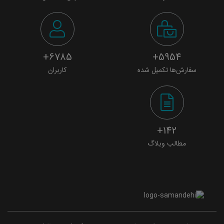
6785+
5954+
سفارش‌ها تکمیل شده
کاربران
142+
مطالب وبلاگ