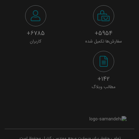
6785+
5954+
سفارش‌ها تکمیل شده
کاربران
142+
مطالب وبلاگ
تمامی حقوق برای وبسایت مرجع مهندسی کنترل محفوظ است.