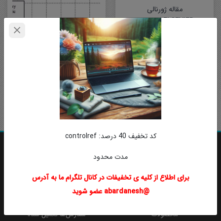
مقاله ژورنالی
ELSEVIER سال 2002
Robust PID controller design
via LMI approach طراحی
آموزش Fuzzy PID
کنترل کننده PID مقاوم با رویکرد
LMI در مورد مقاله: در این مقاله
،…
روش فازی یکی از روش هاییه
که با روش های تحلیلی زیادی
تلفیق میشه. یکی از روش هایی
که پایه تمام روش…
کد تخفیف 40 درصد: controlref
مدت محدود
برای اطلاع از کلیه ی تخفیفات در کانال تلگرام ما به آدرس
@abardanesh عضو شوید
3012+
208+
محصولات
سفارش‌ها تکمیل شده