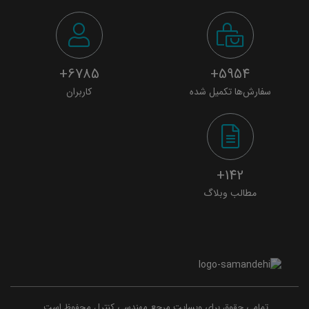
6785+
5954+
سفارش‌ها تکمیل شده
کاربران
142+
مطالب وبلاگ
تمامی حقوق برای وبسایت مرجع مهندسی کنترل محفوظ است.