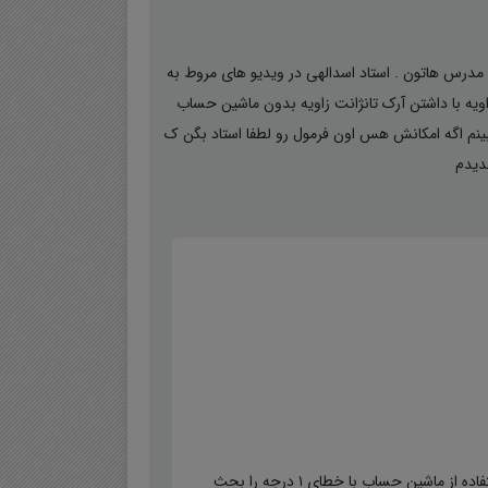
مدرس هاتون . استاد اسدالهی در ویدیو های مروط به
ویه با داشتن آرک تانژانت زاویه بدون ماشین حساب
یخوره میخواستم ببینم اگه امکانش هس اون فرمول رو لطفا استاد بگن ک
دیدم
در این جلسه پس بررسی چند تابع مثلثاتی دیگر،روش پیدا کردن زاویه بدون استفاده از ماشین حساب با خطای ۱ درجه را بحث