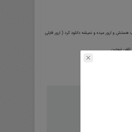
۲ ۳ مبحث زنجیره مارکوف خریداری کردم ولی لینک دانلود جلسه ۲ خراب هستش و ارور میده و نمیشه دانلود کرد ( ارور فایلی
تلفن نبودین