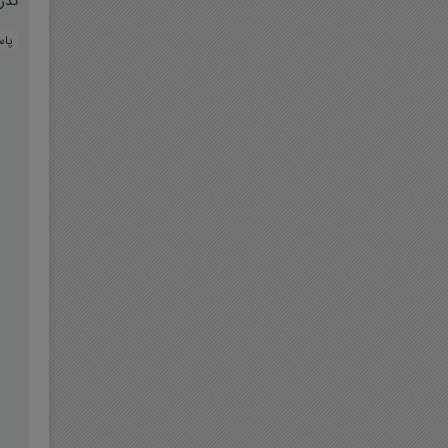
تدر
پا