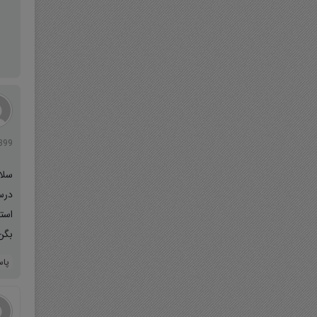
8/1399
سلا
درس
بگن
پا