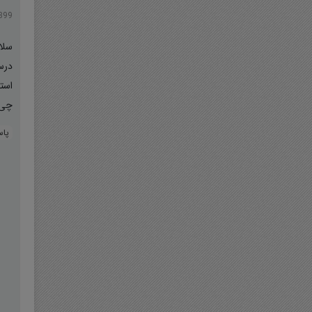
8/1399
سلا
درس
چی 
پا