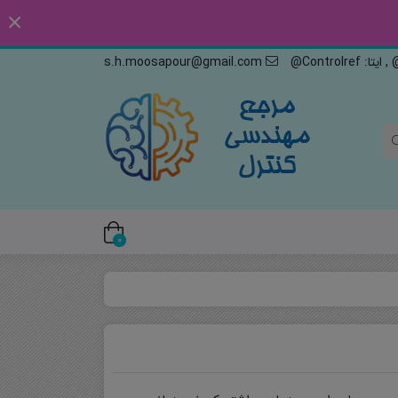
s.h.moosapour@gmail.com
0
ضا
سی پزشکی
دسی شیمی
ک