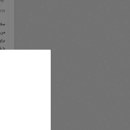
1/1398
سلا
برا
با 
لطفا
با 
پا