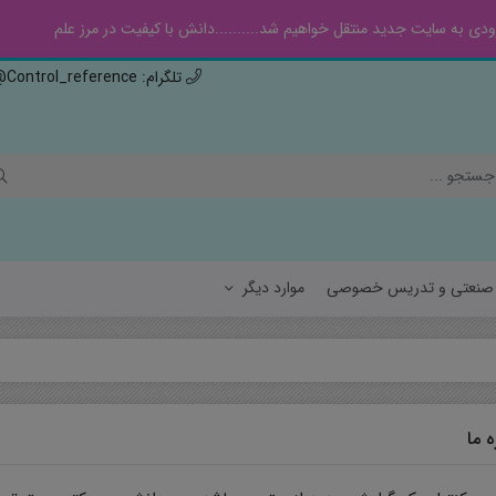
ی به سایت جدید منتقل خواهیم شد..........دانش با کیفیت در مرز علم
تلگرام: Control_reference@ , ایتا: Controlref@
ه صنعتی و تدریس خصوصی
موارد دیگر
سیالات
هواف
جامدات
مهند
ه ما
مهن
فیزی