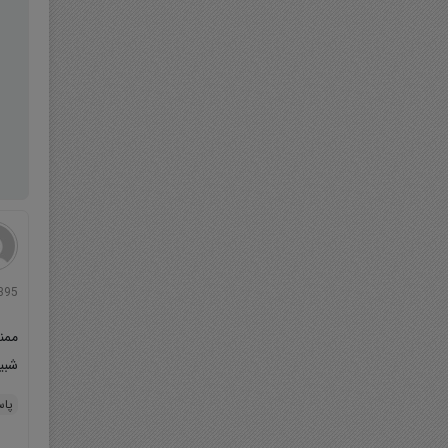
5/1395
ممن
شبی
پا