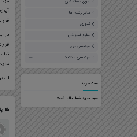
مهندس
بدون دسته‌بندی
آروزی
سایر رشته ها
قرار 
فناوری
فیلم آموزشی
در ای
منابع آموزشی
مقالات شبیه سازی شده
حل تمرین
قرار 
مهندسی برق
پروژه
تطبیق
مهندسی مکانیک
جزوه
سایت 
امیدو
سبد خرید
سبد خرید شما خالی است.
15 پاسخ به “در باره ما”