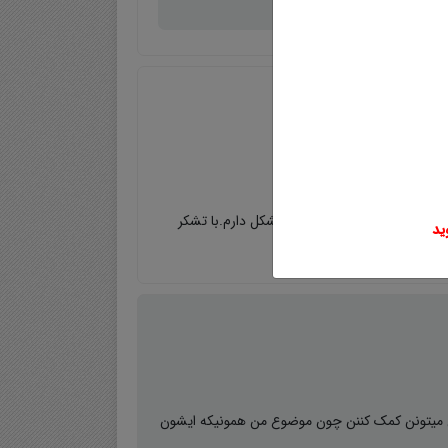
یشون میتونن کمک کننن چون موضوع من همونیکه ایشون