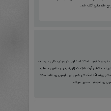
ابع مقدماتی گفته شد.
مدرس هاتون . استاد اسدالهی در ویدیو های مروط به
ویه با داشتن آرک تانژانت زاویه بدون ماشین حساب
درد میخوره میخواستم ببینم اگه امکانش هس اون فرمول رو لطفا استاد
ل رو ندیدم . ممنون میشم