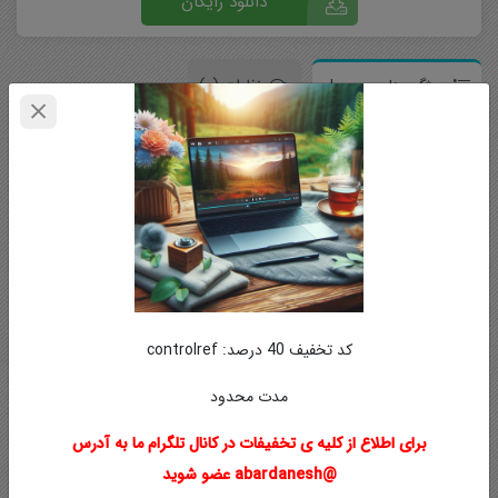
دانلود رایگان
ویژگی های محصول
نظرات (0)
منابع آموزشی
فیلم آموزشی
مقطع تحصیلی
تخصصی
کد تخفیف 40 درصد: controlref
محصولات مشابه
مدت محدود
برای اطلاع از کلیه ی تخفیفات در کانال تلگرام ما به آدرس
ویژه
@abardanesh عضو شوید