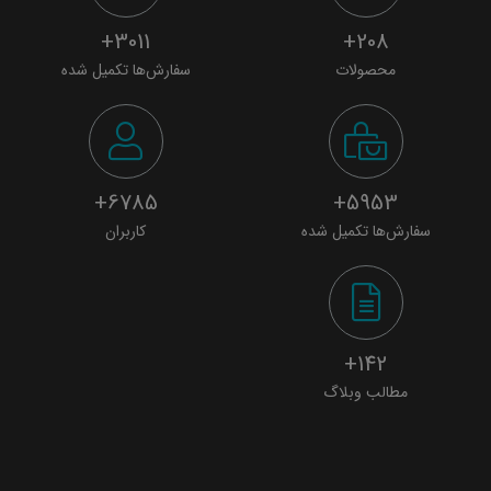
3011+
208+
محصولات
سفارش‌ها تکمیل شده
6785+
5953+
سفارش‌ها تکمیل شده
کاربران
142+
مطالب وبلاگ