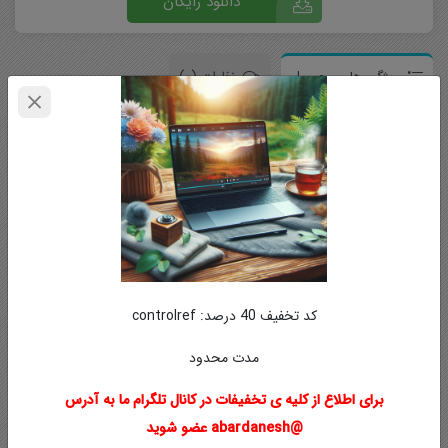
دانلود رایگان
ویژگی های محصول
نظرات (0)
منابع آموزشی
فیلم آموزشی
مقطع تحصیلی
دروس کارشناسی
کد تخفیف 40 درصد: controlref
محصولات مشابه
مدت محدود
برای اطلاع از کلیه ی تخفیفات در کانال تلگرام ما به آدرس
ویژه
@abardanesh عضو شوید