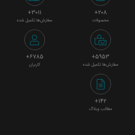
3011+
208+
محصولات
سفارش‌ها تکمیل شده
6785+
5953+
سفارش‌ها تکمیل شده
کاربران
142+
مطالب وبلاگ