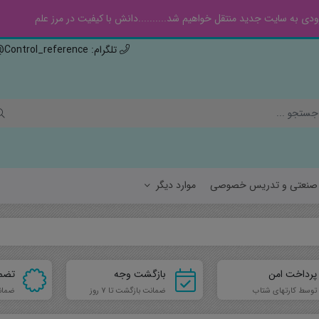
ی به سایت جدید منتقل خواهیم شد..........دانش با کیفیت در مرز علم
تلگرام: Control_reference@ , ایتا: Controlref@
ه صنعتی و تدریس خصوصی
موارد دیگر
سیالات
هواف
پرداخت امن
بازگشت وجه
تضم
جامدات
مهند
توسط کارتهای شتاب
ضمانت بازگشت تا 7 روز
ضمان
مهن
فیزی