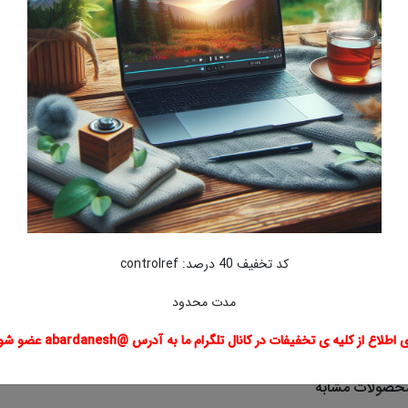
امه انواع روش های پیاده سازی کنترل نیرو در ربات توضیح داده شده است
 صفحات : 21
راهنمای خرید:
لینک دانلود فایل بلافاصله بعد از پرداخت وجه به نمایش در خواهد آمد.
همچنین لینک دانلود به ایمیل شما ارسال خواهد شد به همین دلیل ایمیل خود را به
ممکن است ایمیل ارسالی به پوشه اسپم یا Bulk ایمیل شما ارسال شده باشد.
در صورتی که به هر دلیلی موفق به دانلود فایل مورد نظر نشدید با ما تماس بگیرید
کد تخفیف 40 درصد: controlref
برچسبها
ربات
مدت محدود
 اطلاع از کلیه ی تخفیفات در کانال تلگرام ما به آدرس @abardanesh عضو شوید
حصولات مشابه