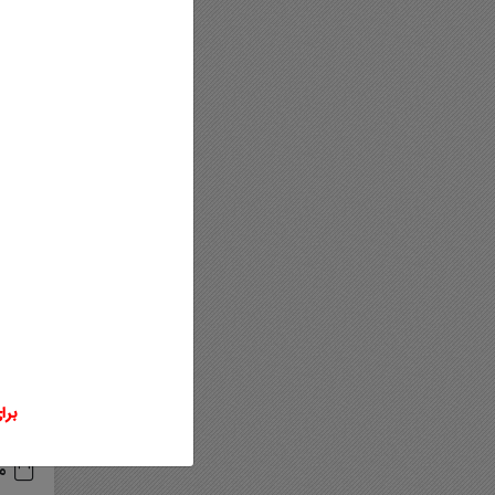
در اد
تعداد
برای
م