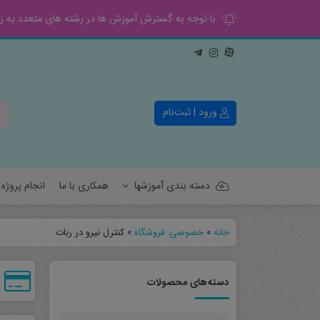
با توجه به گسترش آموزش ها در رشته های متعدد به زود
ورود | ثبت‌نام
دسته بندی آموزشها
همکاری با ما
انجام پروژ
خانه
»
خصوصی: فروشگاه
»
کنترل نیرو در ربات
کنترل
قدرت
دسته‌های محصولات
الکترونیک
مخابرات