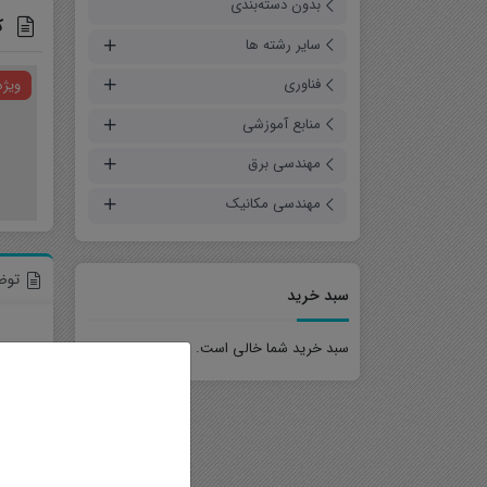
بدون دسته‌بندی
کن
سایر رشته ها
فناوری
ویژه
فیلم آموزشی
منابع آموزشی
مقالات شبیه سازی شده
حل تمرین
مهندسی برق
پروژه
مهندسی مکانیک
جزوه
توض
سبد خرید
سبد خرید شما خالی است.
این پ
یکی ا
در ای
داده 