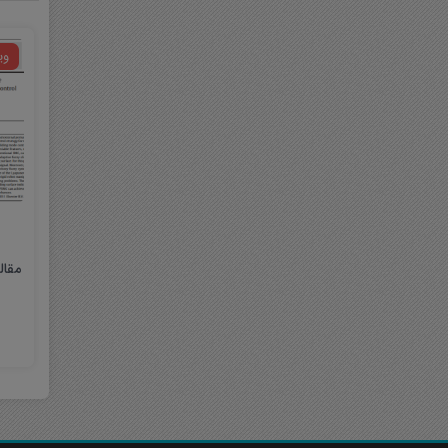
وی
مقال