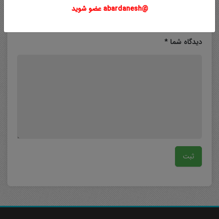
@abardanesh عضو شوید
دیدگاه شما
*