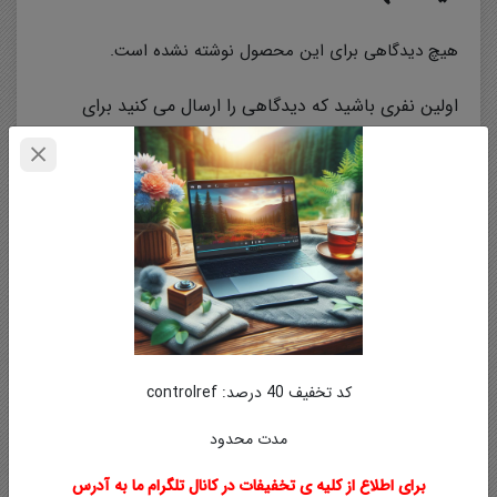
هیچ دیدگاهی برای این محصول نوشته نشده است.
اولین نفری باشید که دیدگاهی را ارسال می کنید برای
“انجام پروژه صنعتی یا تدریس خصوصی”
نشانی ایمیل شما منتشر نخواهد شد.
بخش‌های موردنیاز
علامت‌گذاری شده‌اند
*
نام
*
ایمیل
*
کد تخفیف 40 درصد: controlref
مدت محدود
برای اطلاع از کلیه ی تخفیفات در کانال تلگرام ما به آدرس