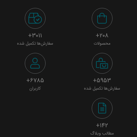
3011+
208+
محصولات
سفارش‌ها تکمیل شده
6785+
5953+
سفارش‌ها تکمیل شده
کاربران
142+
مطالب وبلاگ