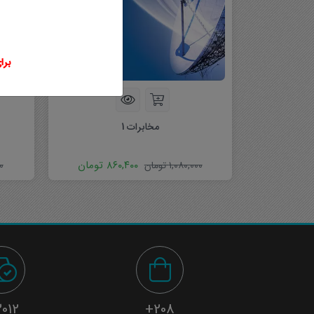
برای
مخابرات 1
۸۶۰,۴۰۰
تومان
۱,۰۸۰,۰۰۰
تومان
۰
012+
208+