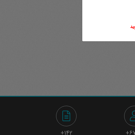
142+
67