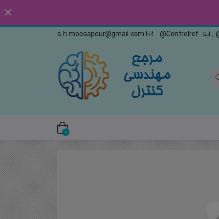
s.h.moosapour@gmail.com
0
ضا
سی پزشکی
دسی شیمی
ک