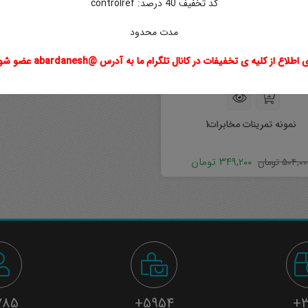
کد تخفیف 40 درصد: controlref
مدت محدود
 اطلاع از کلیه ی تخفیفات در کانال تلگرام ما به آدرس @abardanesh عضو شوید
نمونه تمرینات مخابرات1
۳۴۹,۲۰۰
تومان
۵۰۴,۰۰
تومان
85+
5954+
3