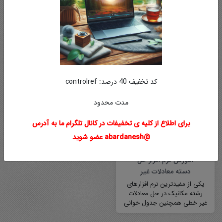
DanSimon است که دوست
خوبم…
آموزش فشرده انسیس فلوئنت
بسیاری از پروژه های صنعتی نیاز
به شبیه سازی رفتار سیال دارند.
فلوئنت نرم افزار فوق العاده
قوی…
کد تخفیف 40 درصد: controlref
مدت محدود
برای اطلاع از کلیه ی تخفیفات در کانال تلگرام ما به آدرس
@abardanesh عضو شوید
آموزش نرم افزار حل
دسته معادلات غیر
خطی EES
یکی از مفیدترین نرم افزارهای
رشته مکانیک در حل معادلات
غیر خطی همچنین جدول خوانی
خواص ترمودینامیکی گازهای
متفاوت و جداول سایکومتریک