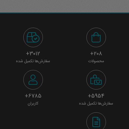
می باشد که برای مهندسان
مکانیک شاخه حرارت و سیالات
بسیار حائز اهمیت است.
3012+
208+
محصولات
سفارش‌ها تکمیل شده
6785+
5954+
سفارش‌ها تکمیل شده
کاربران