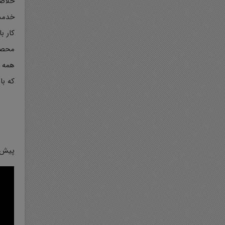
خلاصه
خدمت 
کار ب
محصول
که با
پیش 