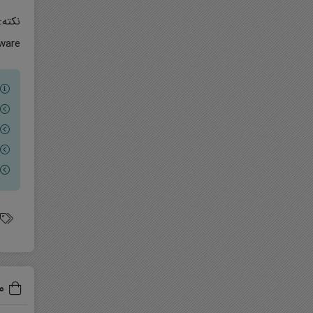
toTradeSoftware
م