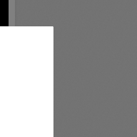
استفا
در صو