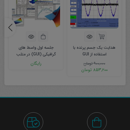
هدایت یک جسم پرنده با
جلسه اول واسط های
استفاده از GUI
گرافیکی (GUI) در متلب
رایگان
۹۰۰,۰۰۰
تومان
۸۵۳,۲۰۰
تومان
جلسه سوم: برازش منحنی(Curve Fitting) با روش
LS(Least Square) با استفاده از GUI