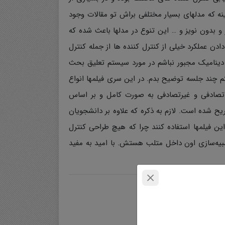
نه که مدلهای بسیار مختلفی براش تو مقالات وجود
 و بدون نویز و … این تنوع در مدلها باعث شده که
دن عملکرد خیلی از کنترل کننده ها از جمله کنترل
ین دینامیک مجبور نباشم در مورد سیستم تعلیق بحث
تم چند جلسه توضیح بدم. در این سری فیلمها انواع
ز تصادفی و غیرتصادفی به صورت کامل و بر اساس
ح شده است. لازم به ذکره که علاوه بر دانشجویان
ن فیلمها استفاده کنند چرا که هیچ طراحی کنترل
بیه‌سازی اون داخل متلب هستش. با امید به مفید