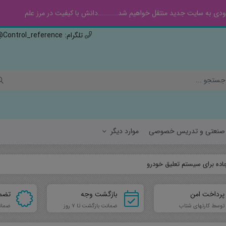
ی به سایت جدید منتقل خواهیم شد..........دانش با کیفیت در مرز علم
تلگرام: Control_reference@ , ایتا: Controlref@
ه صنعتی و تدریس خصوصی
موارد دیگر
جاده برای سیستم تعلیق خودرو
سیالات
هواف
پرداخت امن
بازگشت وجه
تضم
جامدات
مهند
توسط کارتهای شتاب
ضمانت بازگشت تا 7 روز
ضمان
مهن
فیزی