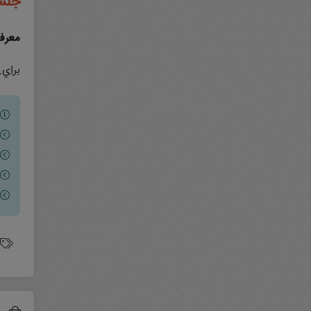
جلس
معرفی
براي