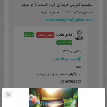
ببخشید اموزش خریداری کردم قسمت 2 ج نمیده
ممنون میشم لینک دانلود برام بفرسین
mohammadyabd@yahoo.com
مدیر سایت
ادمین سایت
( مالک
تایید شده )
10 شهریور 1397
@محمد عبداله زاده
,
سلام
به تلگرام به شماره زیر پیام بدید
09162963870
تشکر