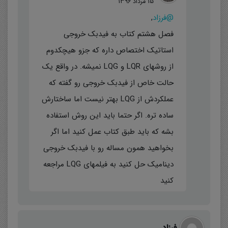
15 مرداد 1396
@فرزاد
,
فصل هشتم کتاب به فیدبک خروجی
استاتیک اختصاص داره که جزو هیچکدوم
از روشهای LQR و LQG نمیشه. در واقع یک
حالت خاص از فیدبک خروجی رو گفته که
عملکردش از LQG بهتر نیست اما ساختارش
ساده تره. اگر حتما باید این روش استفاده
بشه که باید طبق کتاب عمل کنید اما اگر
بخواهید همون مساله رو با فیدبک خروجی
دینامیک حل کنید به فیلمهای LQG مراجعه
کنید
فرزاد