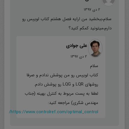
2 دی 1397
سلام،ببخشید من ارایه فصل هشتم کتاب لوییس رو
دارم،میتونید کمکم کنید؟
علی جوادی
2 دی 1397
سلام
کتاب لوییس رو من پوشش ندادم و صرفا
روشهای LQR و LQG رو پوشش دادم.
لطفا به پست مربوط به کنترل بهینه (جناب
مهندس شکری) مراجعه کنید:
https://www.controlref.com/optimal_control/