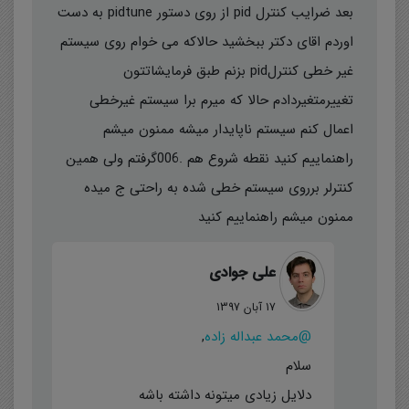
بعد ضرایب کنترل pid از روی دستور pidtune به دست
اوردم اقای دکتر ببخشید حالاکه می خوام روی سیستم
غیر خطی کنترلpid بزنم طبق فرمایشاتتون
تغییرمتغیردادم حالا که میرم برا سیستم غیرخطی
اعمال کنم سیستم ناپایدار میشه ممنون میشم
راهنماییم کنید نقطه شروع هم .006گرفتم ولی همین
کنترلر برروی سیستم خطی شده به راحتی ج میده
ممنون میشم راهنماییم کنید
علی جوادی
17 آبان 1397
@محمد عبداله زاده
,
سلام
دلایل زیادی میتونه داشته باشه