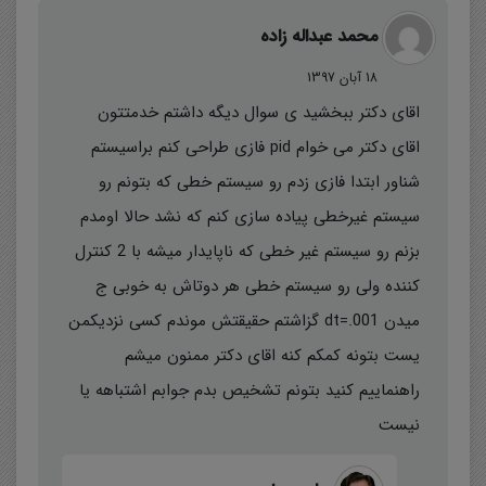
محمد عبداله زاده
18 آبان 1397
اقای دکتر ببخشید ی سوال دیگه داشتم خدمتتون
اقای دکتر می خوام pid فازی طراحی کنم براسیستم
شناور ابتدا فازی زدم رو سیستم خطی که بتونم رو
سیستم غیرخطی پیاده سازی کنم که نشد حالا اومدم
بزنم رو سیستم غیر خطی که ناپایدار میشه با 2 کنترل
کننده ولی رو سیستم خطی هر دوتاش به خوبی ج
میدن dt=.001 گزاشتم حقیقتش موندم کسی نزدیکمن
یست بتونه کمکم کنه اقای دکتر ممنون میشم
راهنماییم کنید بتونم تشخیص بدم جوابم اشتباهه یا
نیست