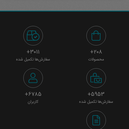
3011+
208+
محصولات
سفارش‌ها تکمیل شده
6785+
5953+
سفارش‌ها تکمیل شده
کاربران