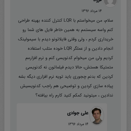
14 مرداد 1396
سلام، من میخواستم با LQR کنترل کننده بهینه طراحی
کنم واسه سیستمم به همین خاطر فایل های شما رو
خریداری کردم ، ولی وقتی فایلاتونو دیدم با سیمولینک
انجام دادین و از عملگر LQR خوده متلب استفاده
کردیم ولی من میخوام کدنویسی کنم و نرم افزارمم
متمتیکا هستش، حالا دیدم فیلماتون نه کدنویسی
کردین که بدنم چجوری باید تویه نرم افزاری دیگه بشه
پیاده سازی کردین و توضیحی هم راجب کدنویسیش
ندادین ، میتونید کمکم کنید کارم راه بیافته؟
علی جوادی
14 مرداد 1396