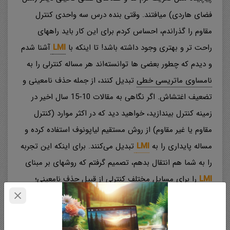
فضای هاردی) میافتند. وقتی بنده درس سه واحدی کنترل
مقاوم را گذراندم، احساس کردم برای این کار باید راههای
راحت تر و بهتری وجود داشته باشد! تا اینکه با
LMI
آشنا شدم
و دیدم که چطور بعضی ها توانسته‌اند هر مساله کنترلی را به
نامساوی ماتریسی خطی
تبدیل کنند، از جمله حذف نامعینی و
تضعیف اغتشاش. اگر نگاهی به مقالات 10-15 سال اخیر در
زمینه کنترل بیندازید، خواهید دید که در اکثر موارد (کنترل
مقاوم یا غیر مقاوم) از روش مستقیم لیاپونوف استفاده کرده و
مساله پایداری را به
LMI
تبدیل می‌کنند. برای اینکه این تجربه
را به شما هم انتقال بدهم، تصمیم گرفتم که روشهای بر مبنای
LMI
را برای مسایل مختلف کنترلی از قبیل حذف نامعینی؛
تضعیف اغتشاش؛ طراحی رویتگر و … به تدریج در سایت قرار
بدهم. برای شروع، در این سری جلسات نحوه فرمولبندی مساله
مطالعه بیشتر
حذف نامعینی پارامتری را برای سیستمهای خطی به صورت