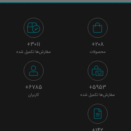
جلسه دوم:
طراحی کنترل کننده مقاوم به دو روش مقدار ویژه و روش
3011+
208+
مستقیم لیاپونوف برای یک سیستم اسکالر و شبیه‌سازی در
محصولات
سفارش‌ها تکمیل شده
متلب
براي مشاهده توضیحات و پیش نمایش این جلسه کليک
فرماييد
6785+
5953+
سفارش‌ها تکمیل شده
کاربران
جلسه سوم:
استخراج LMI های مورد نیاز با استفاده از مکمل شور و تبدیل
متجانس
142+