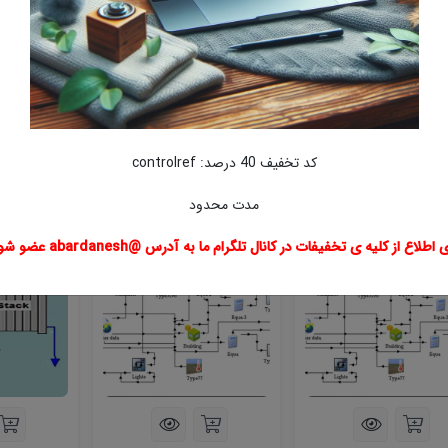
طع تحصیلی
تخصصی
کد تخفیف 40 درصد: controlref
حصولات مشابه
مدت محدود
 اطلاع از کلیه ی تخفیفات در کانال تلگرام ما به آدرس @abardanesh عضو شوید
ژه
ویژه