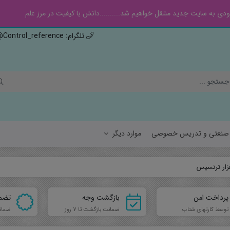
ی به سایت جدید منتقل خواهیم شد..........دانش با کیفیت در مرز علم
تلگرام: Control_reference@ , ایتا: Controlref@
ه صنعتی و تدریس خصوصی
موارد دیگر
زار ترنسیس
سیالات
هواف
پرداخت امن
بازگشت وجه
تضم
جامدات
مهند
توسط کارتهای شتاب
ضمانت بازگشت تا 7 روز
ضمان
مهن
فیزی