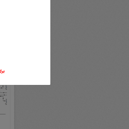
مق
م
برای
وی