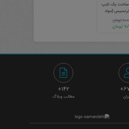
 ساخت یک تایپ
ترنسیس (مواد
PCM
۱,۰۰
تومان
۷۰
تومان
142+
67
ران
مطالب وبلاگ