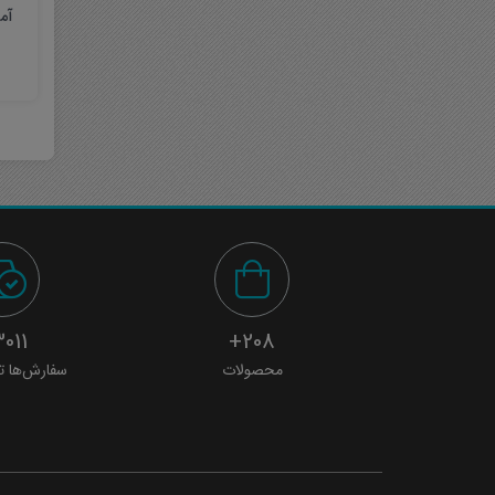
آم
011+
208+
محصولات
سفارش‌ها ت