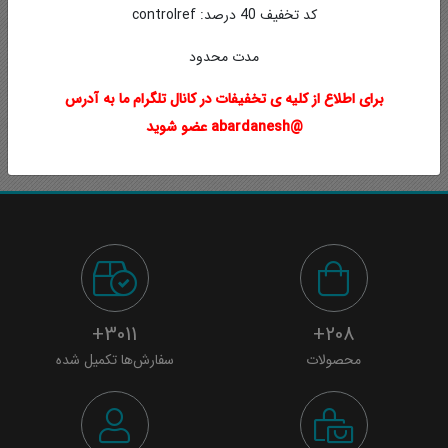
کد تخفیف 40 درصد: controlref
کنترل نیرو در ربات
مدت محدود
برای اطلاع از کلیه ی تخفیفات در کانال تلگرام ما به آدرس
رایگان
@abardanesh عضو شوید
3011+
208+
محصولات
سفارش‌ها تکمیل شده